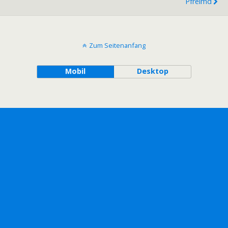
Pfreimd
Zum Seitenanfang
Mobil
Desktop