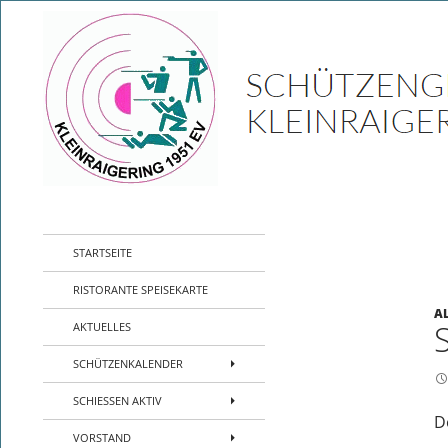
Zum
Inhalt
springen
Suchen
SG Kleinraigering – Sport Schützen Verei
Sport- Schützenverein- Jugend-
STARTSEITE
Kleinraigering – Amberg –
Sportpistole Kleinkaliber Biathlon
RISTORANTE SPEISEKARTE
A
AKTUELLES
SCHÜTZENKALENDER
SCHIESSEN AKTIV
D
VORSTAND