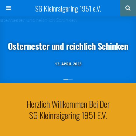
SG Kleinraigering 1951 e.V.
Osternester und reichlich Schinken
13. APRIL 2023
Herzlich Willkommen Bei Der
SG Kleinraigering 1951 E.V.