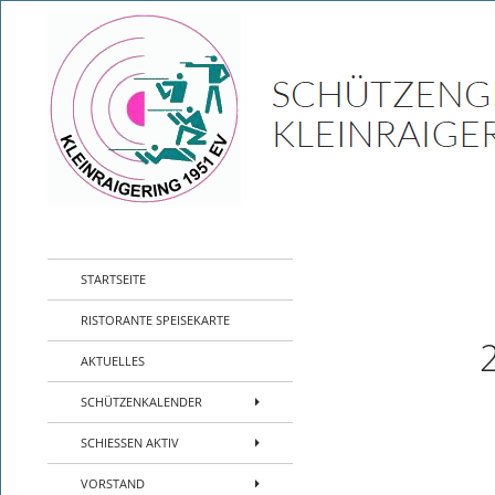
Zum
Inhalt
springen
Suchen
SG Kleinraigering – Sport Schützen Verei
Sport- Schützenverein- Jugend-
STARTSEITE
Kleinraigering – Amberg –
Sportpistole Kleinkaliber Biathlon
RISTORANTE SPEISEKARTE
AKTUELLES
SCHÜTZENKALENDER
SCHIESSEN AKTIV
VORSTAND