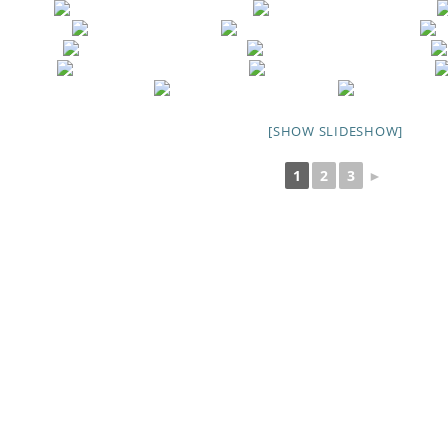
[SHOW SLIDESHOW]
1
2
3
►