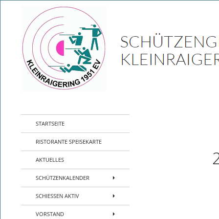
Zum
Inhalt
springen
Suchen
SG Kleinraigering – Sport Schützen Verei
Sport- Schützenverein- Jugend-
STARTSEITE
Kleinraigering – Amberg –
Sportpistole Kleinkaliber Biathlon
RISTORANTE SPEISEKARTE
AKTUELLES
SCHÜTZENKALENDER
SCHIESSEN AKTIV
VORSTAND