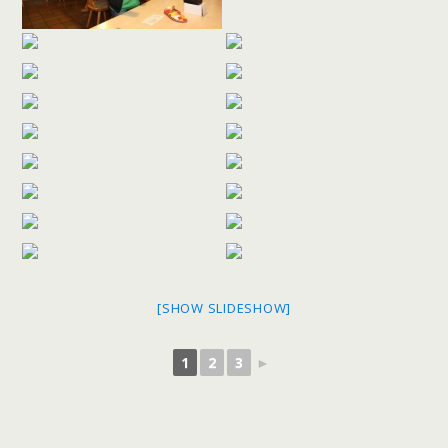
[SHOW SLIDESHOW]
1
2
3
►