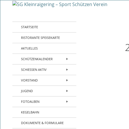
Zum
Inhalt
Suchen
SG Kleinraigering – Sport Schützen Verei
springen
Sport- Schützenverein- Jugend-
STARTSEITE
Kleinraigering – Amberg –
Sportpistole Kleinkaliber Biathlon
RISTORANTE SPEISEKARTE
AKTUELLES
SCHÜTZENKALENDER
SCHIESSEN AKTIV
VORSTAND
JUGEND
FOTOALBEN
KEGELBAHN
DOKUMENTE & FORMULARE