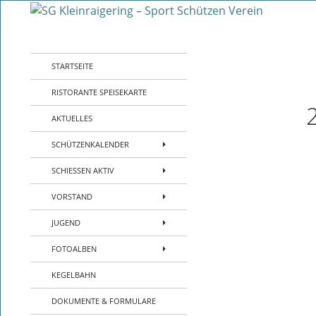
Zum
Inhalt
Suchen
SG Kleinraigering – Sport Schützen Verei
springen
Sport- Schützenverein- Jugend-
STARTSEITE
Kleinraigering – Amberg –
Sportpistole Kleinkaliber Biathlon
RISTORANTE SPEISEKARTE
AKTUELLES
SCHÜTZENKALENDER
SCHIESSEN AKTIV
VORSTAND
JUGEND
FOTOALBEN
KEGELBAHN
DOKUMENTE & FORMULARE