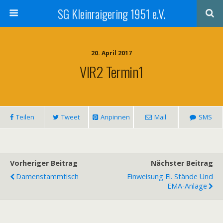
SG Kleinraigering 1951 e.V.
20. April 2017
VIR2 Termin1
Teilen
Tweet
Anpinnen
Mail
SMS
Vorheriger Beitrag
Nächster Beitrag
Damenstammtisch
Einweisung El. Stände Und
EMA-Anlage