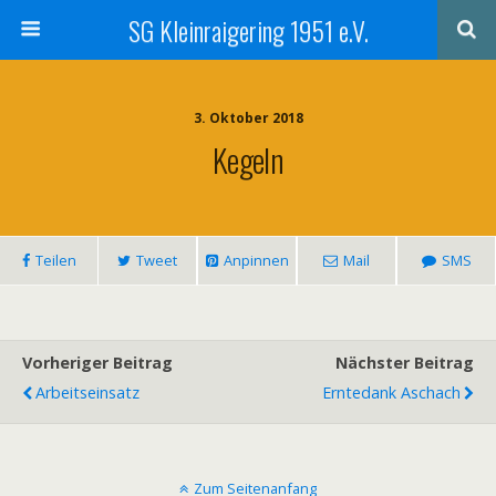
SG Kleinraigering 1951 e.V.
3. Oktober 2018
Kegeln
Teilen
Tweet
Anpinnen
Mail
SMS
Vorheriger Beitrag
Nächster Beitrag
Arbeitseinsatz
Erntedank Aschach
Zum Seitenanfang