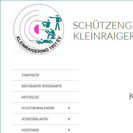
Zum
Inhalt
springen
Suchen
SG Kleinraigering – Sport Schützen Verei
Sport- Schützenverein- Jugend-
STARTSEITE
Kleinraigering – Amberg –
Sportpistole Kleinkaliber Biathlon
RISTORANTE SPEISEKARTE
AKTUELLES
SCHÜTZENKALENDER
SCHIESSEN AKTIV
VORSTAND